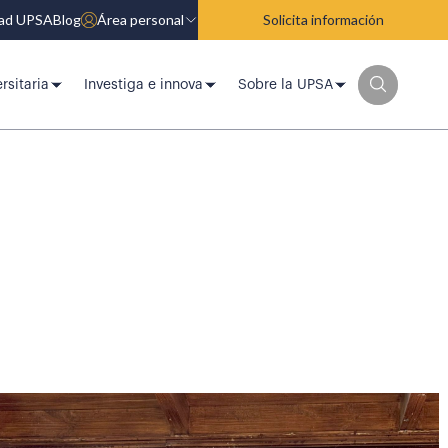
dad UPSA
Blog
Área personal
Solicita información
rsitaria
Investiga e innova
Sobre la UPSA