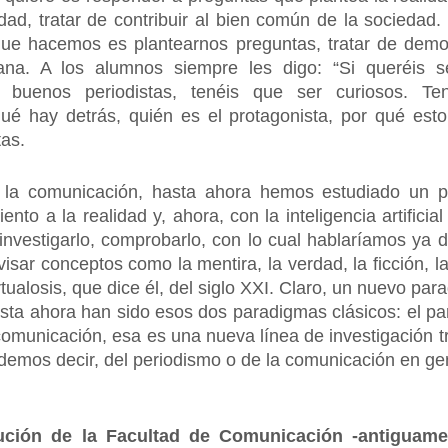
dad, tratar de contribuir al bien común de la sociedad
 que hacemos es plantearnos preguntas, tratar de demos
mana. A los alumnos siempre les digo: “Si queréis s
r buenos periodistas, tenéis que ser curiosos. Te
ué hay detrás, quién es el protagonista, por qué esto
tas.
 la comunicación, hasta ahora hemos estudiado un pa
to a la realidad y, ahora, con la inteligencia artificia
vestigarlo, comprobarlo, con lo cual hablaríamos ya d
isar conceptos como la mentira, la verdad, la ficción, la
tualosis, que dice él, del siglo XXI. Claro, un nuevo par
 hasta ahora han sido esos dos paradigmas clásicos: el p
 comunicación, esa es una nueva línea de investigación
odemos decir, del periodismo o de la comunicación en ge
olución de la Facultad de Comunicación -antiguam