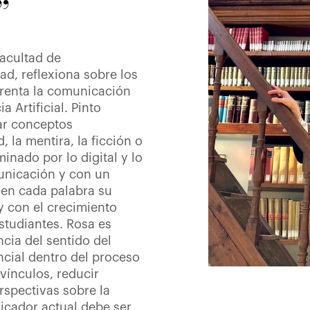
”
Facultad de
d, reflexiona sobre los
frenta la comunicación
a Artificial. Pinto
ar conceptos
 la mentira, la ficción o
inado por lo digital y lo
municación y con un
 en cada palabra su
 con el crecimiento
studiantes. Rosa es
cia del sentido del
cial dentro del proceso
vínculos, reducir
rspectivas sobre la
icador actual debe ser