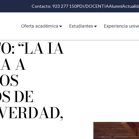
Contacto: 923 277 150
PDI/DOCENTIA
Alumni
Actuali
Oferta académica
Estudiantes
Experiencia unive
O: “LA IA
A A
LOS
S DE
 VERDAD,