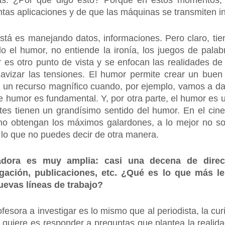
as. ¿Por qué digo esto? Porque en estos momentos,
istintas aplicaciones y de que las máquinas se transmiten 
ue está es manejando datos, informaciones. Pero claro, t
do el humor, no entiende la ironía, los juegos de palab
es otro punto de vista y se enfocan las realidades de o
uavizar las tensiones. El humor permite crear un buen
 un recurso magnífico cuando, por ejemplo, vamos a da
de humor es fundamental. Y, por otra parte, el humor es 
tes tienen un grandísimo sentido del humor. En el cin
o obtengan los máximos galardones, a lo mejor no so
 lo que no puedes decir de otra manera.
igadora es muy amplia: casi una decena de dire
gación, publicaciones, etc. ¿Qué es lo que más le
uevas líneas de trabajo?
sora a investigar es lo mismo que al periodista, la cur
quiere es responder a preguntas que plantea la realid