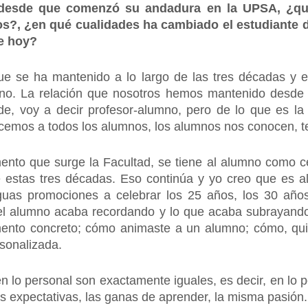
- desde que comenzó su andadura en la UPSA, ¿q
os?, ¿en qué cualidades ha cambiado el estudiante
de hoy?
ue se ha mantenido a lo largo de las tres décadas y e
no. La relación que nosotros hemos mantenido desde l
e, voy a decir profesor-alumno, pero de lo que es la
emos a todos los alumnos, los alumnos nos conocen, t
nto que surge la Facultad, se tiene al alumno como ce
estas tres décadas. Eso continúa y yo creo que es al
guas promociones a celebrar los 25 años, los 30 años 
 el alumno acaba recordando y lo que acaba subrayan
ento concreto; cómo animaste a un alumno; cómo, quien
sonalizada.
n lo personal son exactamente iguales, es decir, en lo
s expectativas, las ganas de aprender, la misma pasión