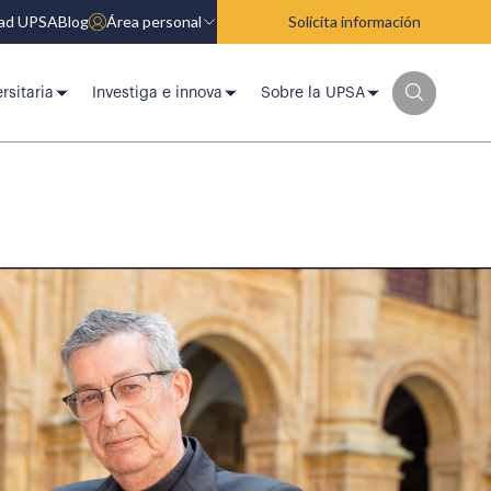
dad UPSA
Blog
Área personal
Solicita información
rsitaria
Investiga e innova
Sobre la UPSA