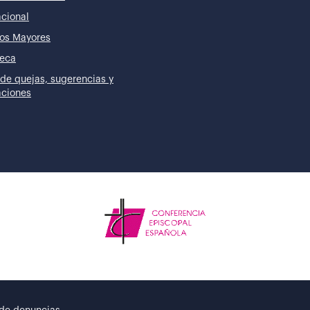
acional
os Mayores
teca
de quejas, sugerencias y
taciones