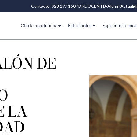
Contacto: 923 277 150
PDI/DOCENTIA
Alumni
Actuali
Oferta académica
Estudiantes
Experiencia unive
ALÓN DE
O
E LA
DAD