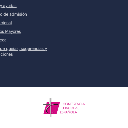
y ayudas
o de admisión
acional
os Mayores
teca
de quejas, sugerencias y
taciones