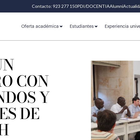
Contacto: 923 277 150
PDI/DOCENTIA
Alumni
Actuali
Oferta académica
Estudiantes
Experiencia unive
UN
O CON
DOS Y
ES DE
H