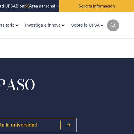
dad UPSA
Blog
Área personal
Solicita información
rsitaria
Investiga e innova
Sobre la UPSA
 PASO
ita la universidad