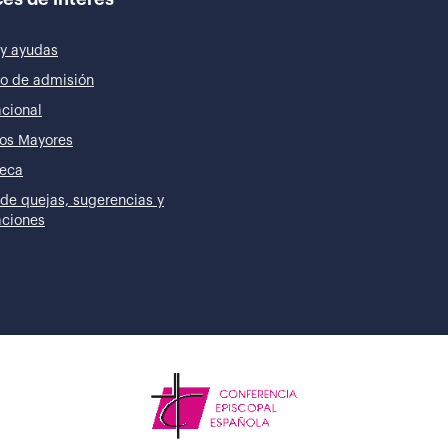
y ayudas
o de admisión
acional
os Mayores
teca
de quejas, sugerencias y
taciones