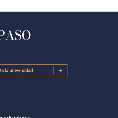
 PASO
ita la universidad
es de interés