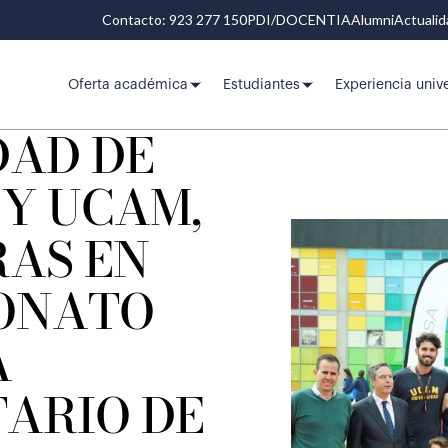
Contacto: 923 277 150
PDI/DOCENTIA
Alumni
Actuali
Oferta académica
Estudiantes
Experiencia unive
DAD DE
 Y UCAM,
AS EN
ONATO
A
TARIO DE