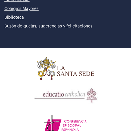
Internacional
Colegios Mayores
Biblioteca
Buzón de quejas, sugerencias y felicitaciones