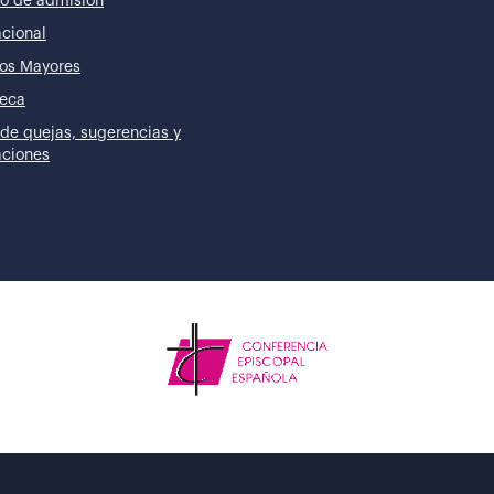
o de admisión
acional
os Mayores
teca
de quejas, sugerencias y
taciones