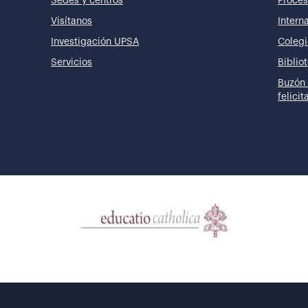
Sedes y centros
Proces
Visítanos
Intern
Investigación UPSA
Colegi
Servicios
Biblio
Buzón 
felici