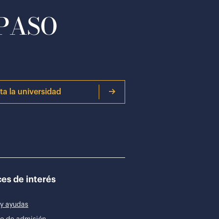
 PASO
ita la universidad
es de interés
y ayudas