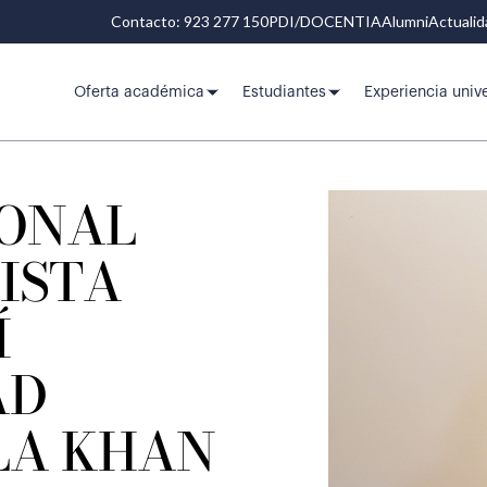
Contacto: 923 277 150
PDI/DOCENTIA
Alumni
Actuali
Oferta académica
Estudiantes
Experiencia unive
IONAL
ISTA
Í
AD
LA KHAN