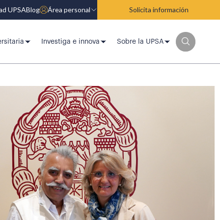
dad UPSA
Blog
Área personal
Solicita información
rsitaria
Investiga e innova
Sobre la UPSA