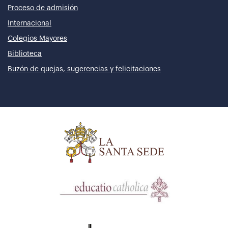
Proceso de admisión
Internacional
Colegios Mayores
Biblioteca
Buzón de quejas, sugerencias y felicitaciones