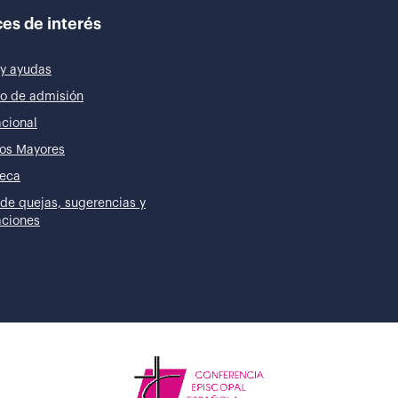
es de interés
y ayudas
o de admisión
acional
os Mayores
teca
de quejas, sugerencias y
taciones