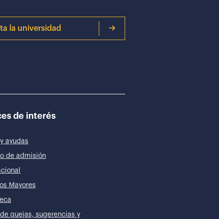
ita la universidad
es de interés
y ayudas
o de admisión
acional
os Mayores
teca
de quejas, sugerencias y