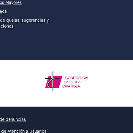
os Mayores
teca
de quejas, sugerencias y
taciones
de denuncias
 de Atención a Usuarios