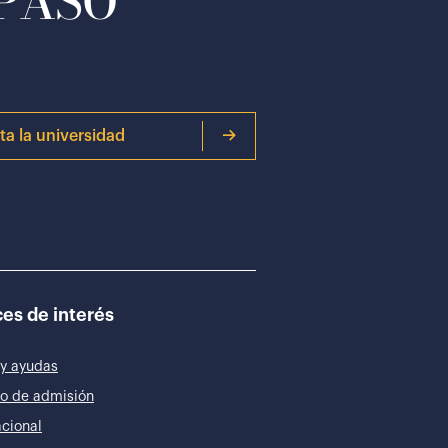
 PASO
ita la universidad
es de interés
y ayudas
o de admisión
acional