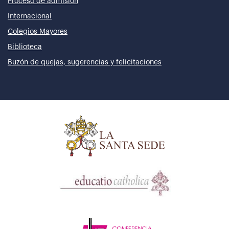
Proceso de admisión
Internacional
Colegios Mayores
Biblioteca
Buzón de quejas, sugerencias y felicitaciones