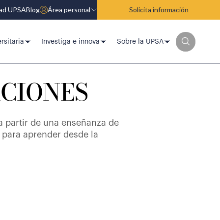
dad UPSA
Blog
Área personal
Solicita información
rsitaria
Investiga e innova
Sobre la UPSA
ACIONES
 a partir de una enseñanza de
s para aprender desde la