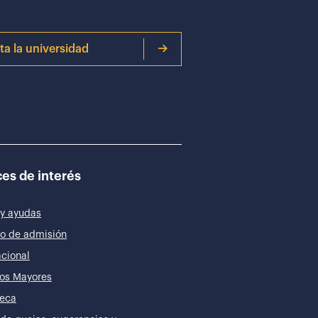
ita la universidad
es de interés
y ayudas
o de admisión
acional
os Mayores
teca