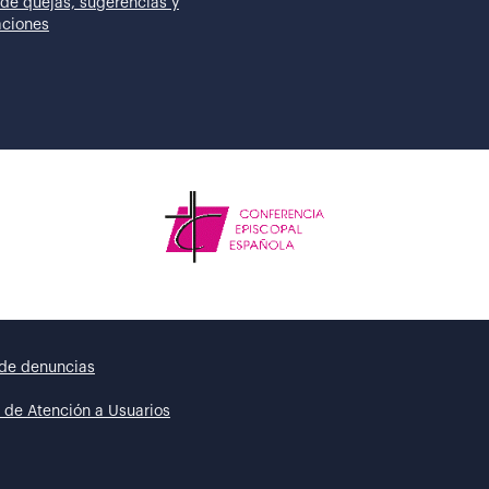
de quejas, sugerencias y
taciones
de denuncias
 de Atención a Usuarios