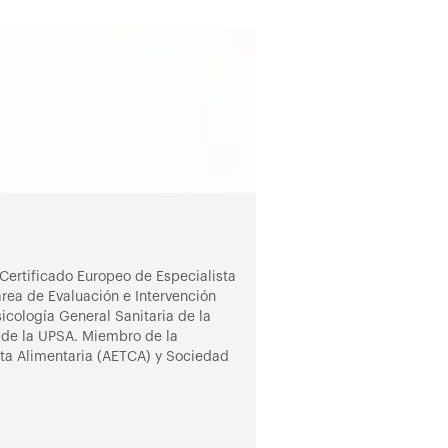
Aitor Vicente Arrue
 Certificado Europeo de Especialista
Psicólogo General Sanitari
área de Evaluación e Intervención
adultos, jóvenes y niños 
cología General Sanitaria de la
Investiga acerca de la rel
d de la UPSA. Miembro de la
Terapeuta
cta Alimentaria (AETCA) y Sociedad
avicentear