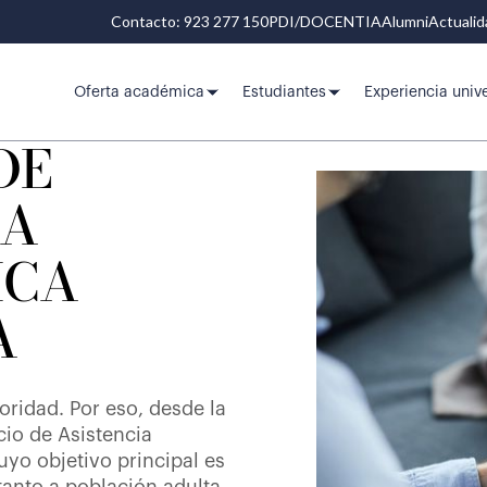
Contacto: 923 277 150
PDI/DOCENTIA
Alumni
Actuali
Oferta académica
Estudiantes
Experiencia unive
DE
IA
ICA
A
oridad. Por eso, desde la
io de Asistencia
uyo objetivo principal es