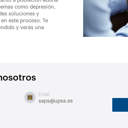
tanto a población adulta
blemas como depresión,
des soluciones y
 en este proceso. Te
ndido y verás una
nosotros
Email
saps@upsa.es