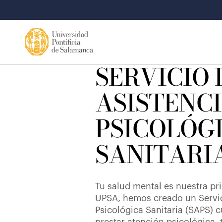
SERVICIO 
ASISTENC
PSICOLÓG
SANITARI
Tu salud mental es nuestra pri
UPSA, hemos creado un Servic
Psicológica Sanitaria (SAPS) c