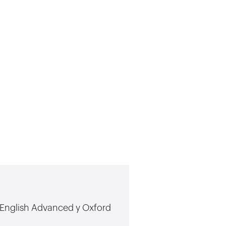
Pruebas inter
of English Advanced y Oxford
Prueba de idioma de 
Pedagógica