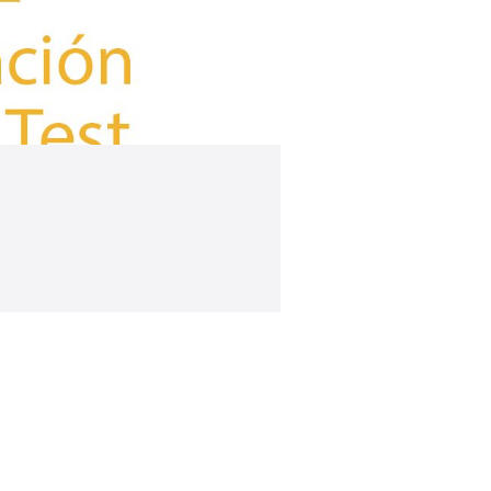
Curso inglés C1
20 plazas
Presencial
Más información