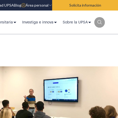
dad UPSA
Blog
Área personal
Solicita información
rsitaria
Investiga e innova
Sobre la UPSA