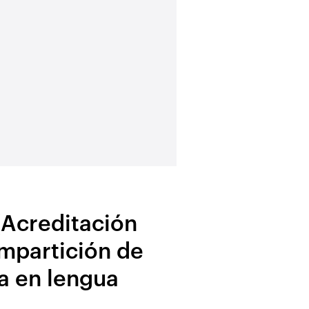
Inscripción y más inf
Acreditación
impartición de
a en lengua