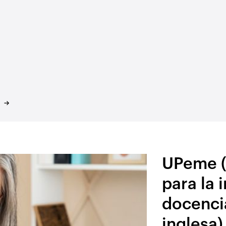
UPeme (
para la 
docenci
inglesa)