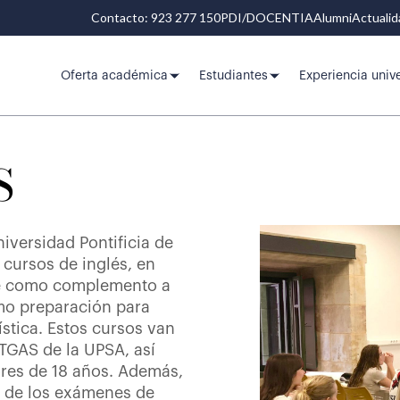
Contacto: 923 277 150
PDI/DOCENTIA
Alumni
Actuali
Oferta académica
Estudiantes
Experiencia unive
S
niversidad Pontificia de
cursos de inglés, en
ne como complemento a
mo preparación para
stica. Estos cursos van
TGAS de la UPSA, así
es de 18 años. Además,
 de los exámenes de