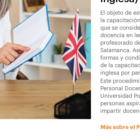
El objeto de e
la capacitació
que se conside
docencia en le
profesorado de
Salamanca. Asi
formas y condi
de la capacita
inglesa por pa
Este procedimi
Personal Docen
Universidad Po
personas aspir
impartir docen
Más sobre el 