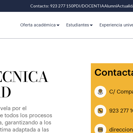
Contacto: 923 277 150
PDI/DOCENTIA
Alumni
Actuali
Oferta académica
Estudiantes
Experiencia unive
ÉCNICA
Contact
AD
C/ Compa
vela por el
923 277 1
e todos los procesos
a, garantizando a los
tima adaptada a las
direccio