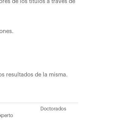
res de los títulos a través de
iones.
los resultados de la misma.
Doctorados
xperto