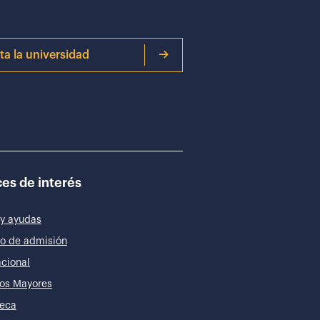
ita la universidad
es de interés
y ayudas
o de admisión
acional
os Mayores
teca