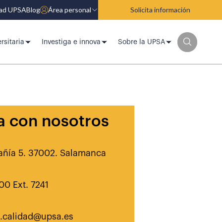
dad UPSA
Blog
Área personal
Solicita información
rsitaria
Investiga e innova
Sobre la UPSA
a con nosotros
ñía 5. 37002. Salamanca
00 Ext. 7241
n.calidad@upsa.es