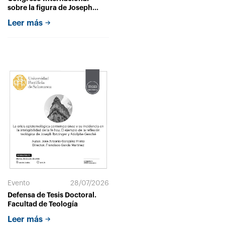
sobre la figura de Joseph
Ratzinger/Benedicto XVI con
Leer más
motivo del centenario de su
nacimiento
Evento
28/07/2026
Defensa de Tesis Doctoral.
Facultad de Teología
Leer más