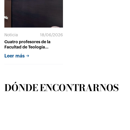
Noticia
18/06/2026
Cuatro profesores de la
Facultad de Teología
participan en las XXXV
Leer más
Jornadas de la Asociación
Bíblica Española celebradas
en Valencia
DÓNDE ENCONTRARNOS