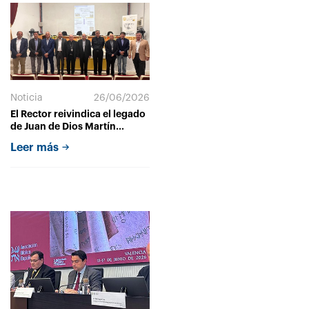
Noticia
26/06/2026
El Rector reivindica el legado
de Juan de Dios Martín
Velasco en la inauguración
Leer más
de las V Jornadas de la
Cátedra