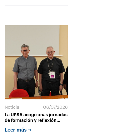
Noticia
06/07/2026
La UPSA acoge unas jornadas
de formación y reflexión
sobre la enseñanza de la
Leer más
Religión