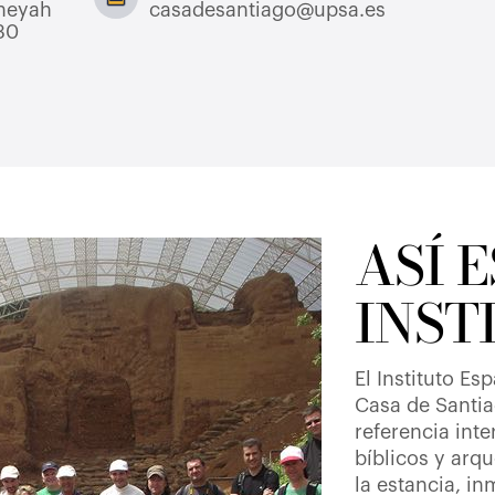
Sheyah
casadesantiago@upsa.es
030
ASÍ E
INST
El Instituto Es
Casa de Santi
referencia inte
bíblicos y arqu
la estancia, i