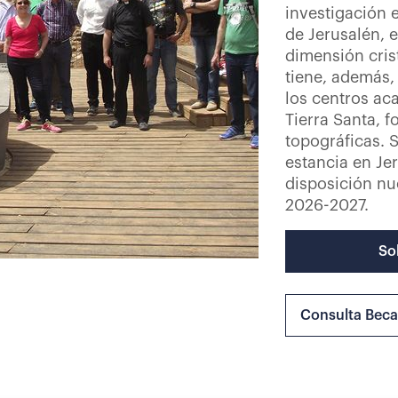
investigación 
de Jerusalén, 
dimensión cris
tiene, además,
los centros ac
Tierra Santa, f
topográficas. S
estancia en Je
disposición nu
2026-2027.
So
Consulta Bec