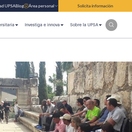
dad UPSA
Blog
Área personal
Solicita información
rsitaria
Investiga e innova
Sobre la UPSA