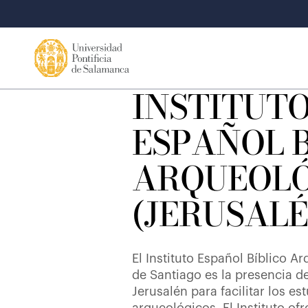
INSTITUT
ESPAÑOL B
ARQUEOL
(JERUSALÉ
El Instituto Español Bíblico A
de Santiago es la presencia de
Jerusalén para facilitar los es