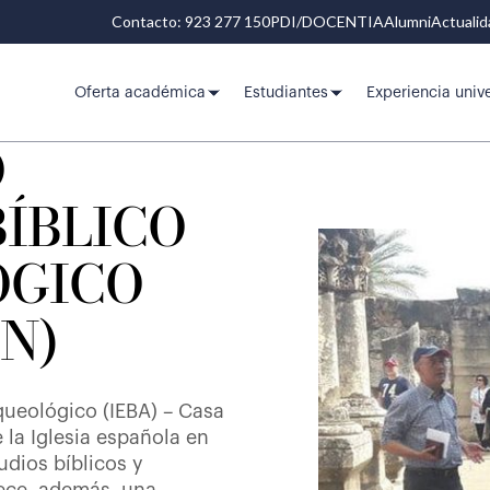
Contacto: 923 277 150
PDI/DOCENTIA
Alumni
Actuali
Oferta académica
Estudiantes
Experiencia unive
O
ÍBLICO
ÓGICO
N)
rqueológico (IEBA) – Casa
 la Iglesia española en
tudios bíblicos y