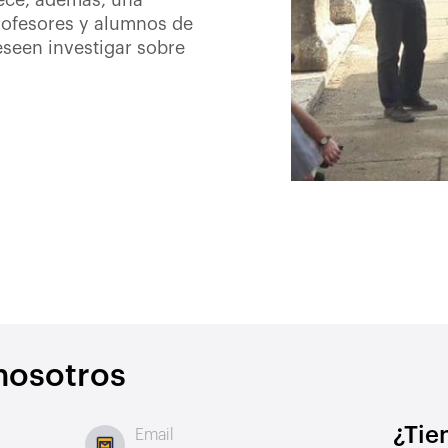
rece, además, una
rofesores y alumnos de
eseen investigar sobre
nosotros
¿Tie
Email