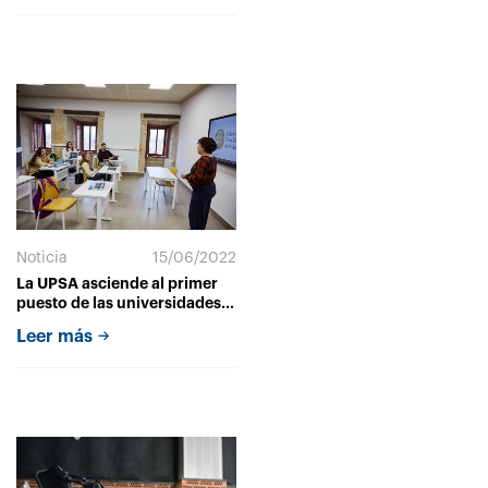
ranking CYD
Noticia
15/06/2022
La UPSA asciende al primer
puesto de las universidades
españolas en Enseñanza y
Leer más
Aprendizaje en el ranking
CYD