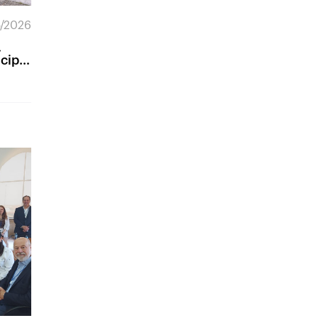
5/2026
,
icipa
olicy