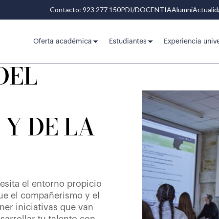
Contacto: 923 277 150
PDI/DOCENTIA
Alumni
Actuali
Oferta académica
Estudiantes
Experiencia unive
DEL
 Y DE LA
sita el entorno propicio
que el compañerismo y el
er iniciativas que van