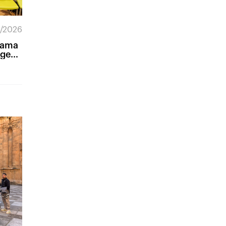
/2026
rama
nge