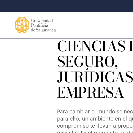
CIENCIAS 
SEGURO,
JURÍDICAS
EMPRESA
Para cambiar el mundo se nece
para ello, un ambiente en el 
compromiso te llevan a propon