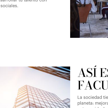
arrollar tu talento con
 sociales.
ASÍ E
FAC
La sociedad t
planeta: mejor