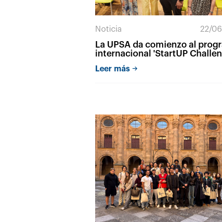
Noticia
22/06
La UPSA da comienzo al prog
internacional 'StartUP Challe
con estudiantes de siete
Leer más
universidades europeas'