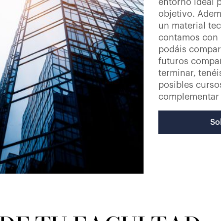
entorno ideal 
objetivo. Adem
un material te
contamos con i
podáis compart
futuros compañ
terminar, tenéi
posibles curs
complementar 
So