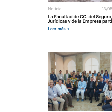
Noticia
13/0
La Facultad de CC. del Seguro
Jurídicas y de la Empresa part
en el BIP Erasmus + ‘Foreign P
Leer más
and Business Strategies in
Contemporary Geopolitics’