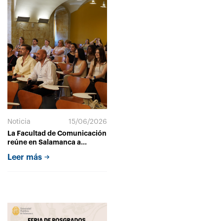
Noticia
15/06/2026
La Facultad de Comunicación
reúne en Salamanca a
estudiantes de seis países
Leer más
europeos para afrontar retos
reales de marketing y
comunicación empresarial