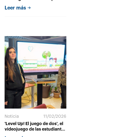
“La información religiosa es
Leer más
un nicho muy desconocido”
Noticia
11/02/2026
'Level Up! El juego de dos', el
videojuego de las estudiantes
de Publicidad que muestra