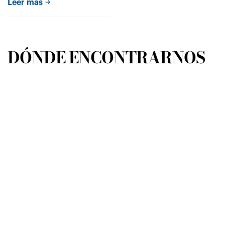
Leer más
"la belleza del matrimonio
cristiano"
DÓNDE ENCONTRARNOS