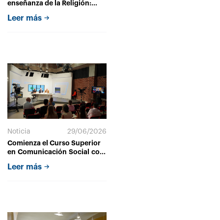
enseñanza de la Religión:
identidad, competencia y
Leer más
diálogo cultural
Noticia
29/06/2026
Comienza el Curso Superior
en Comunicación Social con
el objetivo de adaptar y
Leer más
fortalecer la presencia de la
Iglesia en el entorno
mediático actual