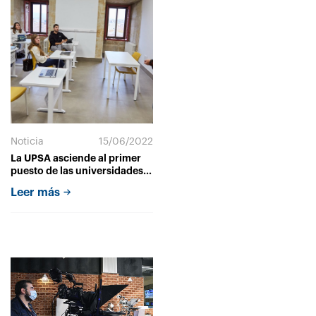
Noticia
15/06/2022
La UPSA asciende al primer
puesto de las universidades
españolas en Enseñanza y
Leer más
Aprendizaje en el ranking
CYD