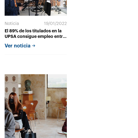
Noticia
19/01/2022
El 89% de los titulados en la
UPSA consigue empleo entre
el primer y el tercer año tras
Ver noticia
finalizar sus estudios