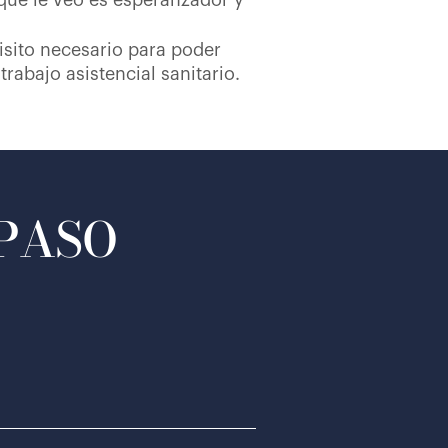
que le veo es esperanzador y
isito necesario para poder
trabajo asistencial sanitario.
 PASO