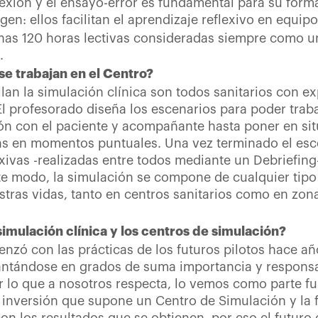
lexión y el ensayo-error es fundamental para su forma
gen: ellos facilitan el aprendizaje reflexivo en equipo
unas 120 horas lectivas consideradas siempre como u
.
 se trabajan en el Centro?
lan la simulación clínica son todos sanitarios con ex
El profesorado diseña los escenarios para poder traba
ón con el paciente y acompañante hasta poner en sit
as en momentos puntuales. Una vez terminado el escena
xivas -realizadas entre todos mediante un Debriefing
ste modo, la simulación se compone de cualquier tipo
ras vidas, tanto en centros sanitarios como en zona
 simulación clínica y los centros de simulación?
menzó con las prácticas de los futuros pilotos hace a
antándose en grados de suma importancia y respons
or lo que a nosotros respecta, lo vemos como parte 
 inversión que supone un Centro de Simulación y la 