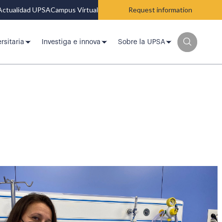
Actualidad UPSA
Campus Virtual
Request information
rsitaria
Investiga e innova
Sobre la UPSA