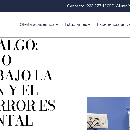
Contacto: 923 277 150
PDI
Alumni
Oferta académica
Estudiantes
Experiencia unive
ALGO:
NO
BAJO LA
 Y EL
RROR ES
NTAL