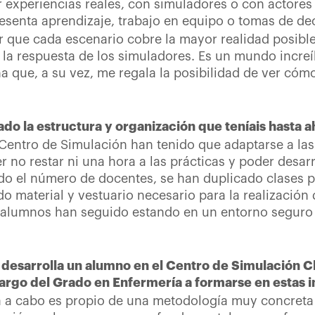
ir experiencias reales, con simuladores o con actores
esenta aprendizaje, trabajo en equipo o tomas de dec
er que cada escenario cobre la mayor realidad posibl
 la respuesta de los simuladores. Es un mundo incre
 que, a su vez, me regala la posibilidad de ver cóm
do la estructura y organización que teníais hasta 
el Centro de Simulación han tenido que adaptarse a 
 no restar ni una hora a las prácticas y poder desar
do el número de docentes, se han duplicado clases p
do material y vestuario necesario para la realizació
s alumnos han seguido estando en un entorno seguro
e desarrolla un alumno en el Centro de Simulación C
largo del Grado en Enfermería a formarse en estas i
eva a cabo es propio de una metodología muy concreta