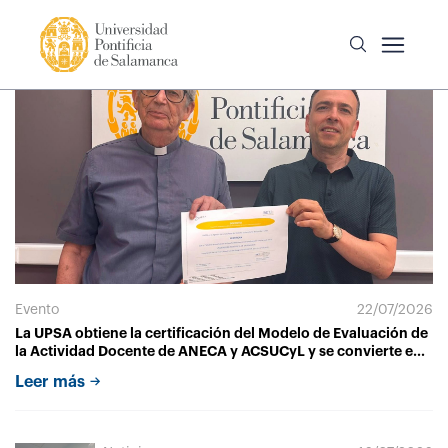
Evento
22/07/2026
La UPSA obtiene la certificación del Modelo de Evaluación de
la Actividad Docente de ANECA y ACSUCyL y se convierte en
la única universidad de Castilla y León con esta acreditación
Leer más
vigente