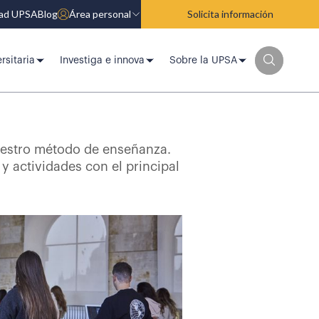
dad UPSA
Blog
Área personal
Solicita información
rsitaria
Investiga e innova
Sobre la UPSA
uestro método de enseñanza.
y actividades con el principal