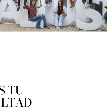
S TU
ULTAD