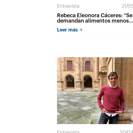
Entrevista
21/0
Rebeca Eleonora Cáceres: “Se
demandan alimentos menos
procesados, con ingredientes
Leer más
reconocibles y etiquetados fác
de entender”
Entrevista
30/04