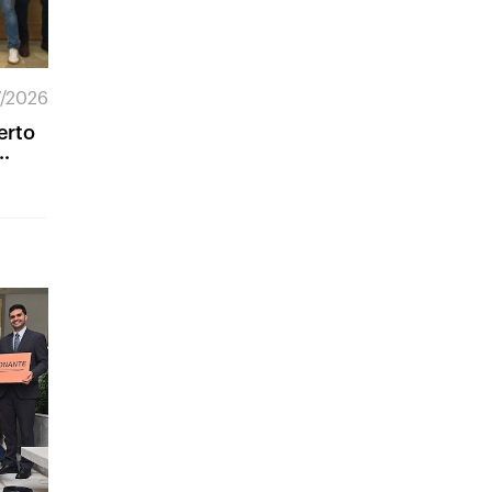
7/2026
erto
te