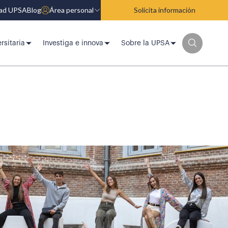
dad UPSA
Blog
Área personal
Solicita información
rsitaria
Investiga e innova
Sobre la UPSA