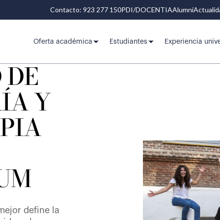
Contacto: 923 277 150
PDI/DOCENTIA
Alumni
Actuali
Oferta académica
Estudiantes
Experiencia unive
 DE
ÍA Y
PIA
UM
mejor define la