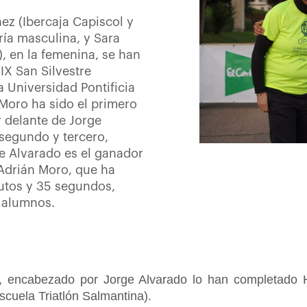
ez (Ibercaja Capiscol y
ía masculina, y Sara
), en la femenina, se han
IX San Silvestre
a Universidad Pontificia
Moro ha sido el primero
r delante de Jorge
segundo y tercero,
ge Alvarado es el ganador
 Adrián Moro, que ha
nutos y 35 segundos,
e alumnos.
a, encabezado por Jorge Alvarado lo han completado 
cuela Triatlón Salmantina).