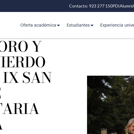
Contacto: 923 277 150
PDI
Alumni
Oferta académica
Estudiantes
Experiencia unive
ORO Y
UIERDO
 IX SAN
E
TARIA
A