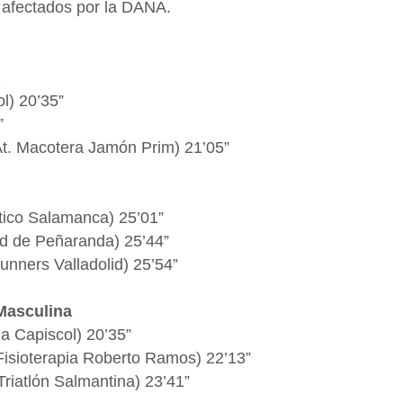
s afectados por la DANA.
l) 20’35”
”
t. Macotera Jamón Prim) 21’05”
ético Salamanca) 25’01”
ad de Peñaranda) 25’44”
nners Valladolid) 25’54”
Masculina
a Capiscol) 20’35”
Fisioterapia Roberto Ramos) 22’13”
Triatlón Salmantina) 23’41”