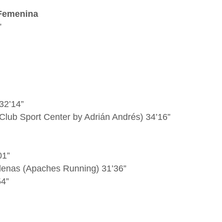
 Femenina
”
32’14”
Club Sport Center by Adrián Andrés) 34’16”
01”
enas (Apaches Running) 31’36”
4”