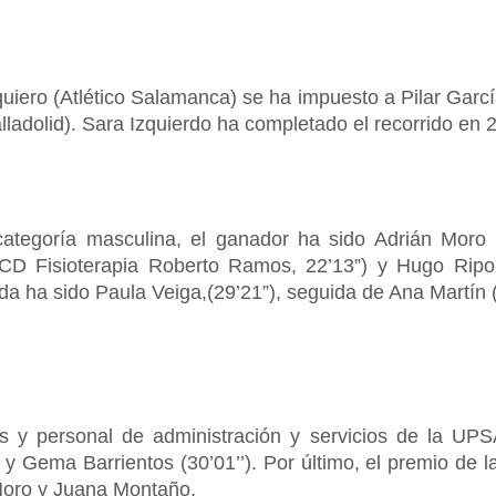
quiero (Atlético Salamanca) se ha impuesto a Pilar Garc
adolid). Sara Izquierdo ha completado el recorrido en 
tegoría masculina, el ganador ha sido Adrián Moro (I
CD Fisioterapia Roberto Ramos, 22’13”) y Hugo Ripoll
da ha sido Paula Veiga,(29’21”), seguida de Ana Martín (
es y personal de administración y servicios de la UPS
 y Gema Barrientos (30’01’’). Por último, el premio de l
 Moro y Juana Montaño.