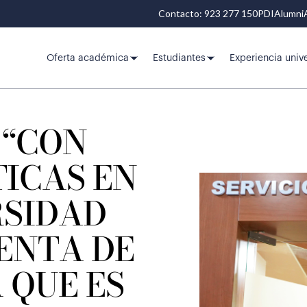
Contacto: 923 277 150
PDI
Alumni
Oferta académica
Estudiantes
Experiencia unive
 “CON
TICAS EN
RSIDAD
ENTA DE
 QUE ES