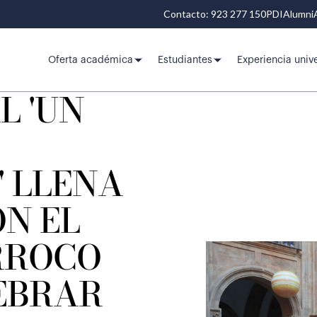
Contacto: 923 277 150
PDI
Alumni
Oferta académica
Estudiantes
Experiencia unive
L 'UN
' LLENA
N EL
RROCO
EBRAR