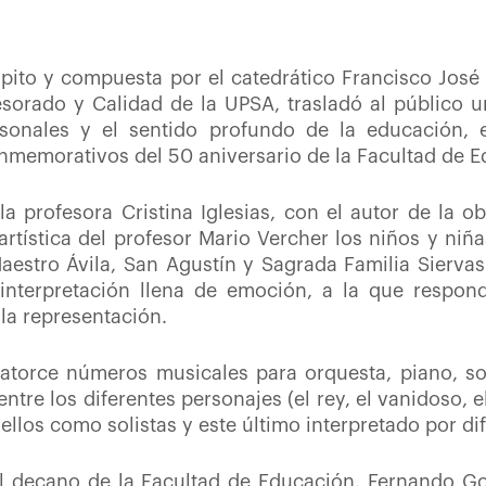
cipito y compuesta por el catedrático Francisco José 
orado y Calidad de la UPSA, trasladó al público un
rsonales y el sentido profundo de la educación, 
nmemorativos del 50 aniversario de la Facultad de E
la profesora Cristina Iglesias, con el autor de la ob
artística del profesor Mario Vercher los niños y niña
estro Ávila, San Agustín y Sagrada Familia Siervas
e interpretación llena de emoción, a la que respo
 la representación.
catorce números musicales para orquesta, piano, sol
tre los diferentes personajes (el rey, el vanidoso, e
s ellos como solistas y este último interpretado por di
el decano de la Facultad de Educación, Fernando Go