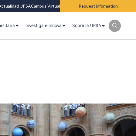
Actualidad UPSA
Campus Virtual
Request information
rsitaria
Investiga e innova
Sobre la UPSA