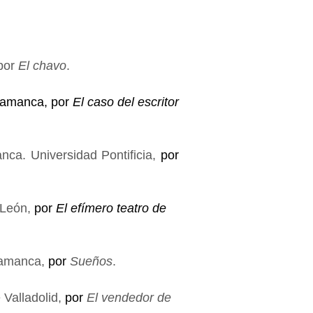
por
El chavo
.
alamanca, por
El caso del escritor
ca. Universidad Pontificia,
por
 León,
por
El efímero teatro de
alamanca,
por
Sueños
.
 Valladolid,
por
El vendedor de