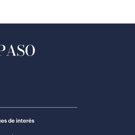
 PASO
es de interés