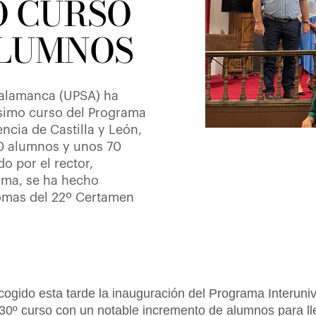
O CURSO
ALUMNOS
 Salamanca (UPSA) ha
ésimo curso del Programa
encia de Castilla y León,
00 alumnos y unos 70
do por el rector,
ama, se ha hecho
lomas del 22º Certamen
gido esta tarde la inauguración del Programa Interunive
 30º curso con un notable incremento de alumnos para ll