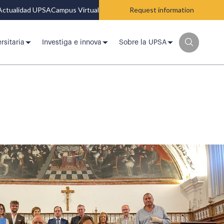
Actualidad UPSA
Campus Virtual
Request information
rsitaria
Investiga e innova
Sobre la UPSA