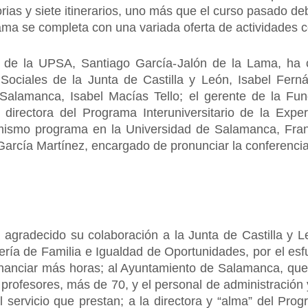
torias y siete itinerarios, uno más que el curso pasado 
ama se completa con una variada oferta de actividades 
tor de la UPSA, Santiago García-Jalón de la Lama, ha 
os Sociales de la Junta de Castilla y León, Isabel Fe
alamanca, Isabel Macías Tello; el gerente de la Fu
 directora del Programa Interuniversitario de la Exp
 mismo programa en la Universidad de Salamanca, Fran
arcía Martínez, encargado de pronunciar la conferencia
a agradecido su colaboración a la Junta de Castilla y 
ería de Familia e Igualdad de Oportunidades, por el es
inanciar más horas; al Ayuntamiento de Salamanca, qu
profesores, más de 70, y el personal de administración y
 servicio que prestan; a la directora y “alma” del Pr