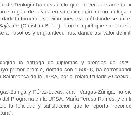
o de Teología ha destacado que “lo verdaderamente im
 el regalo de la vida en su concreción, como un lugar 
a darle la forma de servicio pues es en él donde se hace
Bajísimo
(Christian Bobin), “como aquél que siendo el ú
se a nosotros y engrandecernos, dando así valor defin
acogido la entrega de diplomas y premios del 22º
cuyo primer premio, dotado con 1.500 €, ha correspond
 Salamanca de la UPSA, por el relato titulado
El chavo
.
rgas-Zúñiga y Pérez-Lucas, Juan Vargas-Zúñiga, ha sid
res del Programa en la UPSA, María Teresa Ramos, y en l
o la felicidad y satisfacción que le reporta “recono
tura”.