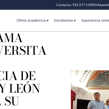
Contacto: 923 277 150
PDI
Alumni
Oferta académica
Estudiantes
Experiencia unive
AMA
VERSITA
CIA DE
Y LEÓN
 SU