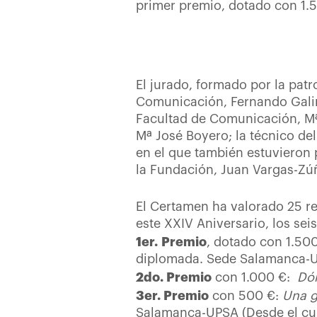
primer premio, dotado con 1.
El jurado, formado por la pat
Comunicación, Fernando Galind
Facultad de Comunicación, Mª
Mª José Boyero; la técnico de
en el que también estuvieron p
la Fundación, Juan Vargas-Zú
El Certamen ha valorado 25 re
este XXIV Aniversario, los se
1er. Premio
, dotado con 1.50
diplomada. Sede Salamanca-U
2do. Premio
con 1.000 €:
Dó
3er. Premio
con 500 €:
Una g
Salamanca-UPSA (Desde el cu