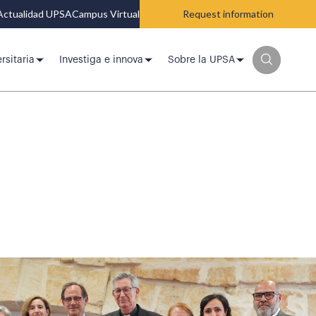
Actualidad UPSA
Campus Virtual
Request information
rsitaria
Investiga e innova
Sobre la UPSA