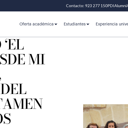
Contacto: 923 277 150
PDI
Alumni
Oferta académica
Estudiantes
Experiencia unive
 ‘EL
SDE MI
,
DEL
TAMEN
OS