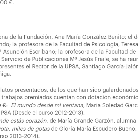
500 €.
rona de la Fundación, Ana María González Benito; el 
o; la profesora de la Facultad de Psicología, Teresa
 Asunción Escribano; la profesora de la Facultad de
l Servicio de Publicaciones Mª Jesús Fraile, se ha re
resentes el Rector de la UPSA, Santiago García-Jalón
ñiga.
latos presentados, de los que han sido galardonados
is trabajos premiados cuentan con dotación económic
0 €:
El mundo desde mi ventana
, María Soledad Gar
PSA (Desde el curso 2012-2013).
nde estás corazón
, de María Grande Garzón, alumna 
ota, miles de gotas
de Gloria María Escudero Bueno,
rso 2013-2014).