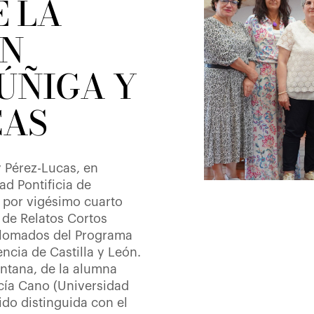
E LA
ÓN
ÚÑIGA Y
CAS
 Pérez-Lucas, en
ad Pontificia de
 por vigésimo cuarto
 de Relatos Cortos
plomados del Programa
encia de Castilla y León.
ntana, de la alumna
cía Cano (Universidad
ido distinguida con el