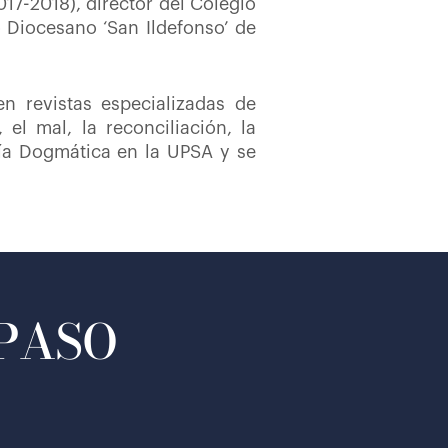
17-2018), director del Colegio
 Diocesano ‘San Ildefonso’ de
n revistas especializadas de
 el mal, la reconciliación, la
ogía Dogmática en la UPSA y se
 PASO