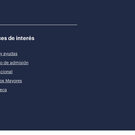
es de interés
y ayudas
o de admisión
acional
os Mayores
teca