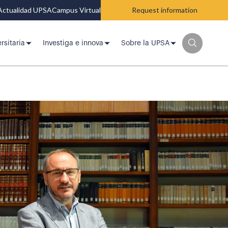
Actualidad UPSA
Campus Virtual
Request information
rsitaria
Investiga e innova
Sobre la UPSA