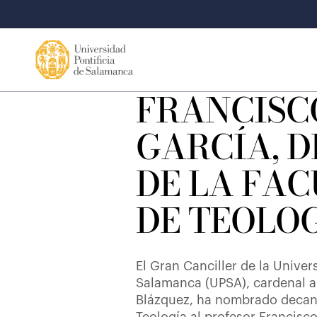
FRANCISC
GARCÍA, 
DE LA FA
DE TEOLO
El Gran Canciller de la Univer
Salamanca (UPSA), cardenal a
Blázquez, ha nombrado decano