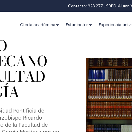
Contacto: 923 277 150
PDI
Alumni
Oferta académica
Estudiantes
Experiencia unive
O
DECANO
CULTAD
GÍA
sidad Pontificia de
rzobispo Ricardo
 de la Facultad de