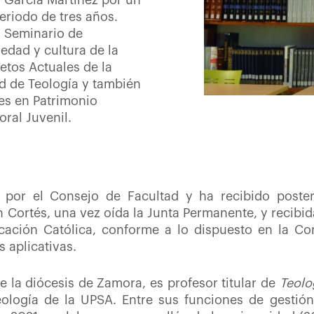
o García Martínez por un
riodo de tres años.
l Seminario de
iedad y cultura de la
etos Actuales de la
ad de Teología y también
res en Patrimonio
oral Juvenil.
o por el Consejo de Facultad y ha recibido poste
n Cortés, una vez oída la Junta Permanente, y recibi
cación Católica, conforme a lo dispuesto en la Co
s aplicativas.
e la diócesis de Zamora, es profesor titular de
Teolo
eología de la UPSA. Entre sus funciones de gestió