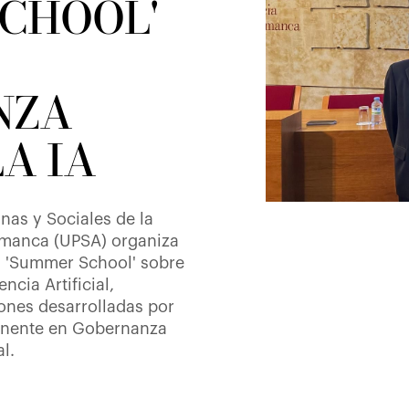
SCHOOL'
NZA
LA IA
nas y Sociales de la
lamanca (UPSA) organiza
un 'Summer School' sobre
ncia Artificial,
ones desarrolladas por
anente en Gobernanza
al.