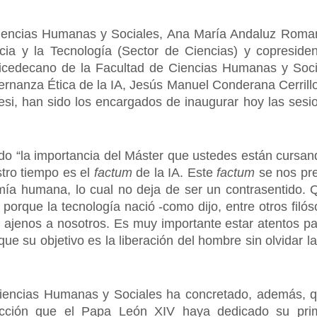
encias Humanas y Sociales, Ana María Andaluz Romanil
ncia y la Tecnología (Sector de Ciencias) y copresid
cedecano de la Facultad de Ciencias Humanas y Socia
anza Ética de la IA, Jesús Manuel Conderana Cerrillo, 
esi, han sido los encargados de inaugurar hoy las sesi
o “la importancia del Máster que ustedes están cursan
tro tiempo es el
factum
de la IA. Este
factum
se nos pre
ía humana, lo cual no deja de ser un contrasentido. 
orque la tecnología nació -como dijo, entre otros filós
a ajenos a nosotros. Es muy importante estar atentos pa
que su objetivo es la liberación del hombre sin olvidar l
iencias Humanas y Sociales ha concretado, además, qu
acción que el Papa León XIV haya dedicado su prim