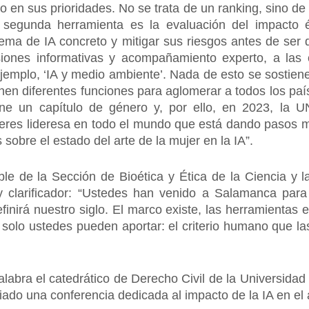
o en sus prioridades. No se trata de un ranking, sino de
 segunda herramienta es la evaluación del impacto é
stema de IA concreto y mitigar sus riesgos antes de se
siones informativas y acompañamiento experto, a la
jemplo, ‘IA y medio ambiente’. Nada de esto se sostiene 
nen diferentes funciones para aglomerar a todos los país
ene un capítulo de género y, por ello, en 2023, l
eres lideresa en todo el mundo que está dando pasos m
sobre el estado del arte de la mujer en la IA”.
ble de la Sección de Bioética y Ética de la Ciencia 
 clarificador: “Ustedes han venido a Salamanca par
inirá nuestro siglo. El marco existe, las herramientas e
e solo ustedes pueden aportar: el criterio humano que la
alabra el catedrático de Derecho Civil de la Universid
do una conferencia dedicada al impacto de la IA en el 