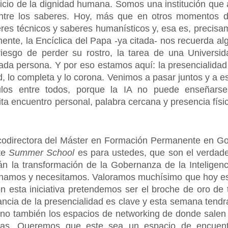
vicio de la dignidad humana. Somos una institución que a
entre los saberes. Hoy, más que en otros momentos de
eres técnicos y saberes humanísticos y, esa es, precisam
nte, la Encíclica del Papa -ya citada- nos recuerda algo
iesgo de perder su rostro, la tarea de una Univers
cada persona. Y por eso estamos aquí: la presencialidad
ad, lo completa y lo corona. Venimos a pasar juntos y a 
los entre todos, porque la IA no puede enseñarse 
 encuentro personal, palabra cercana y presencia físic
 codirectora del Máster en Formación Permanente en Gob
ste
Summer School
es para ustedes, que son el verdade
 la transformación de la Gobernanza de la Inteligencia
onamos y necesitamos. Valoramos muchísimo que hoy est
on esta iniciativa pretendemos ser el broche de oro de
tancia de la presencialidad es clave y esta semana tend
sino también los espacios de networking de donde salen 
eas. Queremos que este sea un espacio de encuentr