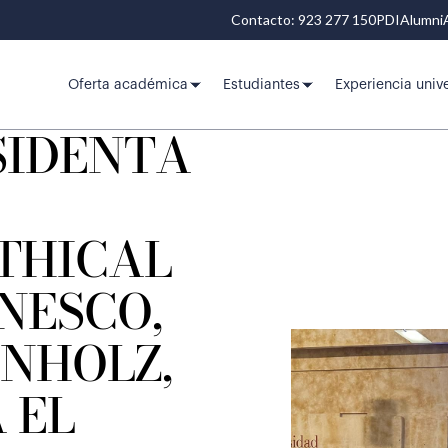
Contacto: 923 277 150
PDI
Alumni
Oferta académica
Estudiantes
Experiencia unive
SIDENTA
THICAL
UNESCO,
INHOLZ,
 EL