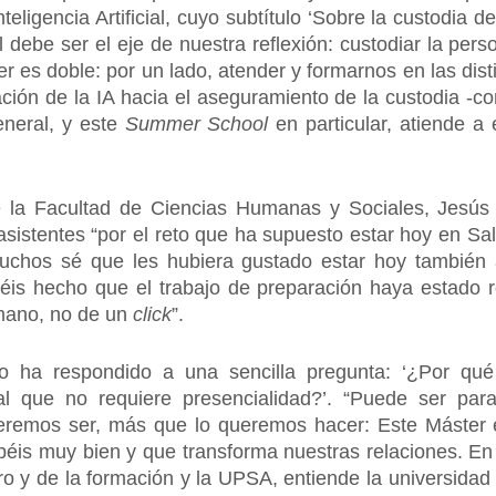
nteligencia Artificial, cuyo subtítulo ‘Sobre la custodi
ál debe ser el eje de nuestra reflexión: custodiar la per
r es doble: por un lado, atender y formarnos en las dist
tación de la IA hacia el aseguramiento de la custodia -c
eneral, y este
Summer School
en particular, atiende a
e la Facultad de Ciencias Humanas y Sociales, Jesús
asistentes “por el reto que ha supuesto estar hoy en S
uchos sé que les hubiera gustado estar hoy también 
éis hecho que el trabajo de preparación haya estado r
 mano, no de un
click
”.
no ha respondido a una sencilla pregunta: ‘¿Por qu
al que no requiere presencialidad?’. “Puede ser par
eremos ser, más que lo queremos hacer: Este Máster 
béis muy bien y que transforma nuestras relaciones. En
ro y de la formación y la UPSA, entiende la universi