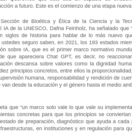
ucción a futuro. Este es el comienzo de una etapa nueva
a Sección de Bioética y Ética de la Ciencia y la Tec
 IA de la UNESCO, Dafna Feinholz, ha señalado que “
n siglos de historia para hablar de lo más nuevo 
o ustedes seguro saben, en 2021, los 193 estados m
ón sobre IA, que es el primer marco normativo mundia
de que apareciera Chat GPT, es decir, no reacciona
dación descansa sobre valores como la dignidad huma
 diez principios concretos, entre ellos la proporcionalida
supervisión humana, responsabilidad y rendición de cuen
e van desde la educación y el género hasta el medio ambi
eta que “un marco solo vale lo que vale su implementac
tas concretas para que los principios se conviertan 
estado de preparación, diagnóstico que ayuda a cada paí
raestructuras, en instituciones y en regulación para q