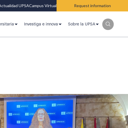
Actualidad UPSA
Campus Virtual
Request information
rsitaria
Investiga e innova
Sobre la UPSA