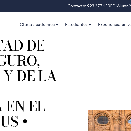
Contacto: 923 277 150
PDI
Alumni
Oferta académica
Estudiantes
Experiencia unive
TAD DE
EGURO,
 Y DE LA
 EN EL
US +