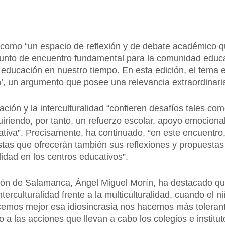
ta como “un espacio de reflexión y de debate académico
unto de encuentro fundamental para la comunidad educat
 educación en nuestro tiempo. En esta edición, el tema e
n’, un argumento que posee una relevancia extraordinaria
ión y la interculturalidad “confieren desafíos tales como
uiriendo, por tanto, un refuerzo escolar, apoyo emocional 
ativa”. Precisamente, ha continuado, “en este encuentro,
stas que ofrecerán también sus reflexiones y propuesta
alidad en los centros educativos”.
ación de Salamanca, Ángel Miguel Morín, ha destacado q
erculturalidad frente a la multiculturalidad, cuando el niñ
emos mejor esa idiosincrasia nos hacemos más tolerant
o a las acciones que llevan a cabo los colegios e institu