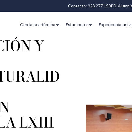
Contacto: 923 277 150
PDI
Alumni
Oferta académica
Estudiantes
Experiencia unive
CIÓN Y
TURALID
N
A LXIII