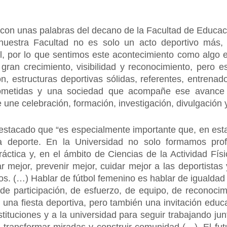
con unas palabras del decano de la Facultad de Educac
uestra Facultad no es solo un acto deportivo más, 
al, por lo que sentimos este acontecimiento como algo 
an crecimiento, visibilidad y reconocimiento, pero e
ón, estructuras deportivas sólidas, referentes, entrenad
rometidas y una sociedad que acompañe ese avance 
e une celebración, formación, investigación, divulgación 
tacado que “es especialmente importante que, en esta
 la deporte. En la Universidad no solo formamos pro
ráctica y, en el ámbito de Ciencias de la Actividad Fís
ar mejor, prevenir mejor, cuidar mejor a las deportistas
s. (…) Hablar de fútbol femenino es hablar de igualdad 
de participación, de esfuerzo, de equipo, de reconocimi
 una fiesta deportiva, pero también una invitación educa
instituciones y a la universidad para seguir trabajando ju