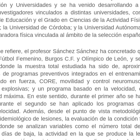
ción y Universidades y se ha venido desarrollando a
nvestigadores vinculados a distintas universidades, co
 Educación y el Grado en Ciencias de la Actividad Físi
I; la Universidad de Córdoba; y la Universidad Autónoma
radora física vinculada al ámbito de la selección españ
se refiere, el profesor Sánchez Sánchez ha concretado q
útbol Femenino, Burgos C.F. y Olímpico de León, y s
 donde la muestra total estudiada ha sido de, aprox
s de programas preventivos integrados en el entrenami
ado en fuerza, CORE, movilidad y control neuromuscu
 explosivas; y un programa basado en la velocidad, 
d máxima. En este sentido, durante el primer año se ha
urante el segundo se han aplicado los programas d
elocidad. Además, desde el punto de vista metodol
pidemiológico de lesiones, la evaluación de la condición 
donde se analizan variables como el número total de l
días de baja, la actividad en la que se produce la le