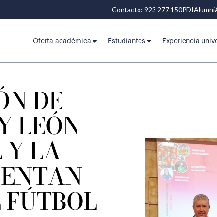
Contacto: 923 277 150
PDI
Alumni
Oferta académica
Estudiantes
Experiencia unive
ÓN DE
Y LEÓN
 Y LA
SENTAN
L FÚTBOL