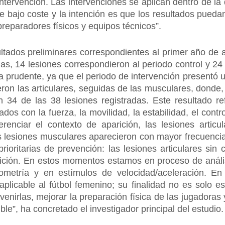
intervención. Las intervenciones se aplican dentro de la
 bajo coste y la intención es que los resultados puedan 
preparadores físicos y equipos técnicos”.
ultados preliminares correspondientes al primer año de a
as, 14 lesiones correspondieron al periodo control y 24 
a prudente, ya que el periodo de intervención presentó 
eron las articulares, seguidas de las musculares, dond
 34 de las 38 lesiones registradas. Este resultado re
dos con la fuerza, la movilidad, la estabilidad, el cont
ferenciar el contexto de aparición, las lesiones artic
 lesiones musculares aparecieron con mayor frecuencia 
prioritarias de prevención: las lesiones articulares sin
ción. En estos momentos estamos en proceso de análisi
ometría y en estímulos de velocidad/aceleración. E
aplicable al fútbol femenino; su finalidad no es solo es
enirlas, mejorar la preparación física de las jugadoras 
le”, ha concretado el investigador principal del estudio.