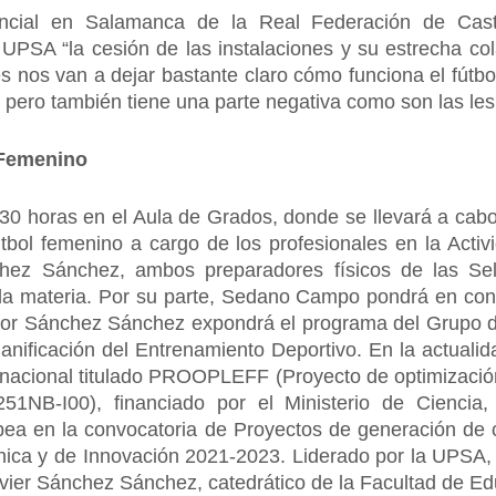
incial en Salamanca de la Real Federación de Cast
UPSA “la cesión de las instalaciones y su estrecha col
 nos van a dejar bastante claro cómo funciona el fútbol
pero también tiene una parte negativa como son las les
 Femenino
30 horas en el Aula de Grados, donde se llevará a cab
tbol femenino a cargo de los profesionales en la Activi
z Sánchez, ambos preparadores físicos de las Sele
 la materia. Por su parte, Sedano Campo pondrá en conte
esor Sánchez Sánchez expondrá el programa del Grupo d
lanificación del Entrenamiento Deportivo. En la actualid
o nacional titulado PROOPLEFF (Proyecto de optimización
51NB-I00), financiado por el Ministerio de Ciencia
pea en la convocatoria de Proyectos de generación de 
écnica y de Innovación 2021-2023. Liderado por la UPSA,
Javier Sánchez Sánchez, catedrático de la Facultad de E