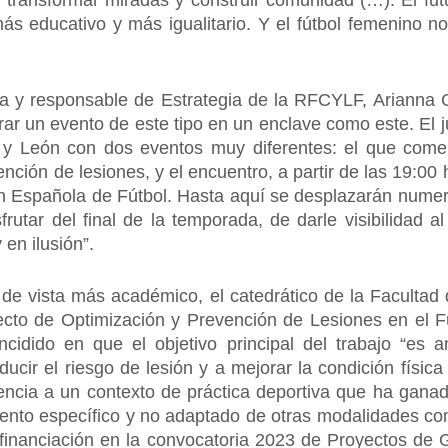
transformar miradas y construir comunidad (…). El futu
 más educativo y más igualitario. Y el fútbol femenino 
ria y responsable de Estrategia de la RFCYLF, Arianna 
rar un evento de este tipo en un enclave como este. El j
la y León con dos eventos muy diferentes: el que come
ción de lesiones, y el encuentro, a partir de las 19:00 
 Española de Fútbol. Hasta aquí se desplazarán numer
rutar del final de la temporada, de darle visibilidad a
en ilusión”.
 de vista más académico, el catedrático de la Facultad
yecto de Optimización y Prevención de Lesiones en e
idido en que el objetivo principal del trabajo “es an
cir el riesgo de lesión y a mejorar la condición física
dencia a un contexto de práctica deportiva que ha ganad
ento específico y no adaptado de otras modalidades co
 financiación en la convocatoria 2023 de Proyectos de