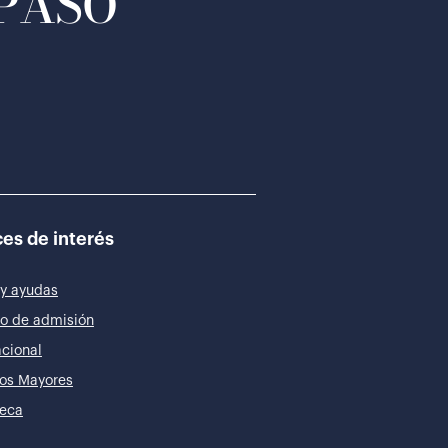
 PASO
es de interés
y ayudas
o de admisión
acional
os Mayores
teca