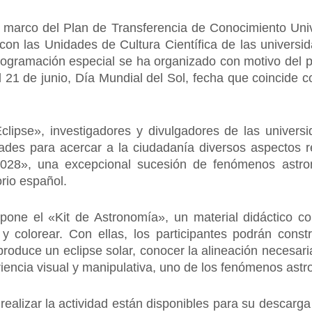
el marco del Plan de Transferencia de Conocimiento U
 con las Unidades de Cultura Científica de las univers
ogramación especial se ha organizado con motivo del pr
21 de junio, Día Mundial del Sol, fecha que coincide con
lipse», investigadores y divulgadores de las univers
idades para acercar a la ciudadanía diversos aspectos
2028», una excepcional sucesión de fenómenos astr
orio español.
one el «Kit de Astronomía», un material didáctico co
 y colorear. Con ellas, los participantes podrán const
oduce un eclipse solar, conocer la alineación necesari
riencia visual y manipulativa, uno de los fenómenos ast
realizar la actividad están disponibles para su descarga