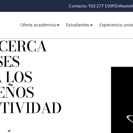
Contacto: 923 277 150
PDI
Alumni
Oferta académica
Estudiantes
Experiencia unive
ACERCA
SES
 LOS
EÑOS
CTIVIDAD