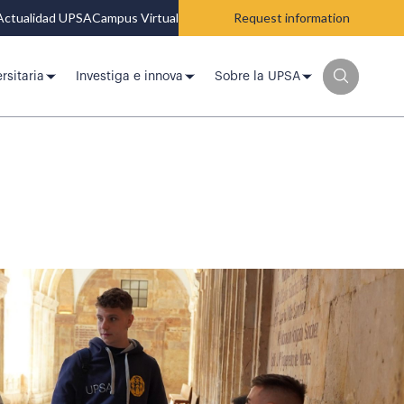
Actualidad UPSA
Campus Virtual
Request information
rsitaria
Investiga e innova
Sobre la UPSA