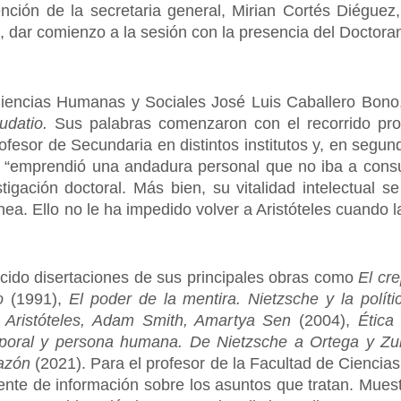
nción de la secretaria general, Mirian Cortés Diéguez
o, dar comienzo a la sesión con la presencia del Doctora
Ciencias Humanas y Sociales José Luis Caballero Bono,
udatio.
Sus palabras comenzaron con el recorrido pr
fesor de Secundaria en distintos institutos y, en segun
 “emprendió una andadura personal que no iba a con
tigación doctoral. Más bien, su vitalidad intelectual 
ea. Ello no le ha impedido volver a Aristóteles cuando 
ecido disertaciones de sus principales obras como
El cr
o
(1991),
El poder de la mentira. Nietzsche y la políti
 Aristóteles, Adam Smith, Amartya Sen
(2004),
Ética
rporal y persona humana. De Nietzsche a Ortega y Zub
azón
(2021). Para el profesor de la Facultad de Ciencias
ente de información sobre los asuntos que tratan. Muest