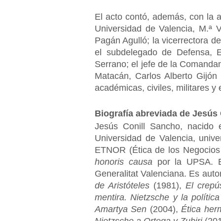
El acto contó, además, con la a
Universidad de Valencia, M.ª V
Pagán Agulló; la vicerrectora 
el subdelegado de Defensa, Em
Serrano; el jefe de la Comandan
Matacán, Carlos Alberto Gijón
académicas, civiles, militares y
Biografía abreviada de Jesús
Jesús Conill Sancho, nacido e
Universidad de Valencia, univ
ETNOR (Ética de los Negocios y
honoris causa
por la UPSA. En
Generalitat Valenciana. Es auto
de Aristóteles
(1981),
El crepú
mentira. Nietzsche y la política
Amartya Sen
(2004),
Ética herm