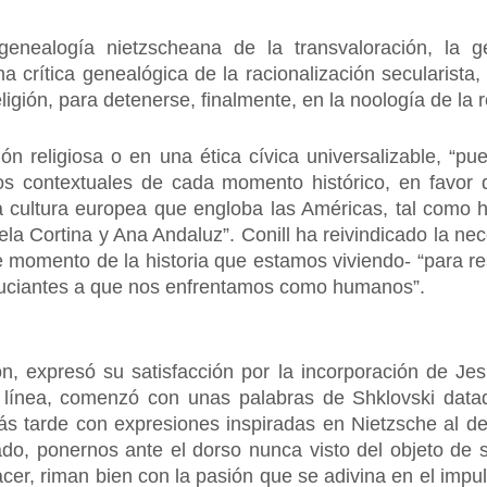
genealogía nietzscheana de la transvaloración, la 
una crítica genealógica de la racionalización secularista
ligión, para detenerse, finalmente, en la noología de la r
ón religiosa o en una ética cívica universalizable, “pu
icos contextuales de cada momento histórico, en favo
a cultura europea que engloba las Américas, tal como 
a Cortina y Ana Andaluz”. Conill ha reivindicado la nece
e momento de la historia que estamos viviendo- “para res
cuciantes a que nos enfrentamos como humanos”.
ón, expresó su satisfacción por la incorporación de Jes
 línea, comenzó con unas palabras de Shklovski data
s tarde con expresiones inspiradas en Nietzsche al deci
o, ponernos ante el dorso nunca visto del objeto de 
r, riman bien con la pasión que se adivina en el impulso