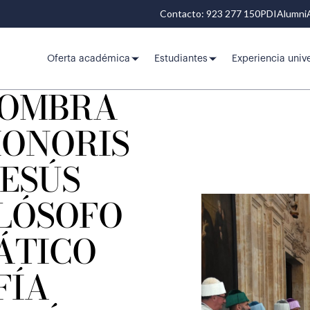
Contacto: 923 277 150
PDI
Alumni
Oferta académica
Estudiantes
Experiencia unive
NOMBRA
HONORIS
JESÚS
ILÓSOFO
ÁTICO
FÍA