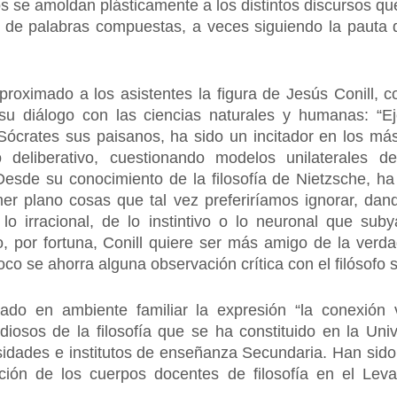
 se amoldan plásticamente a los distintos discursos qu
a de palabras compuestas, a veces siguiendo la pauta 
aproximado a los asistentes la figura de Jesús Conill,
 y su diálogo con las ciencias naturales y humanas: 
crates sus paisanos, ha sido un incitador en los más 
o deliberativo, cuestionando modelos unilaterales d
 Desde su conocimiento de la filosofía de Nietzsche, ha 
er plano cosas que tal vez preferiríamos ignorar, dan
o irracional, de lo instintivo o lo neuronal que su
, por fortuna, Conill quiere ser más amigo de la verd
o se ahorra alguna observación crítica con el filósofo s
do en ambiente familiar la expresión “la conexión v
udiosos de la filosofía que se ha constituido en la Un
ersidades e institutos de enseñanza Secundaria. Han sid
ración de los cuerpos docentes de filosofía en el Lev