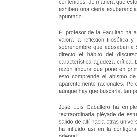
contenidos, de manera que éstos
exhiben una cierta exuberanci
apuntado.
El profesor de la Facultad ha 
valora la reflexión filosófica
sobrenombre que adosaban a Só
directo el hábito del discurs
característica agudeza crítica.
razón impura que pone en prim
esto comprende el abismo de l
aparentemente racionales. Pero
aunque hay que buscarla, tampoc
José Luis Caballero ha emplea
“extraordinaria pléyade de est
salido de allí hacia otras univ
ha influido así en la configu
oriental”.