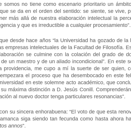
e somos no tiene como escenario prioritario un ámbito 
 que se da en el orden del sentido: se siente, se vive, 
er más allá de nuestra elaboración intelectual la perc
ligencia y que es irreductible a cualquier procesamiento
que desde hace años “la Universidad ha gozado de la li
las empresas intelectuales de la Facultad de Filosofía. 
olaboración se culmine con la colación del grado de d
a de un maestro y de un aliado incondicional”. En este s
ina providencia, me cupo a mí la suerte de ser quien,
empezara el proceso que ha desembocado en este fel
niversidad en este solemne acto académico, que concluye
 su máxima distinción a D. Jesús Conill. Comprenderá
itación al nuevo doctor tenga particulares resonancias”.
con su sincera enhorabuena: “El voto de que esta renova
Salamanca siga siendo tan fecunda como hasta ahora ha
tos annos
”.