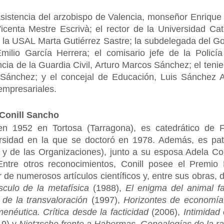
sistencia del arzobispo de Valencia, monseñor Enrique 
icenta Mestre Escrivà; el rector de la Universidad Ca
de la USAL Marta Gutiérrez Sastre; la subdelegada del G
ilio García Herrera; el comisario jefe de la Policía
cia de la Guardia Civil, Arturo Marcos Sánchez; el teni
 Sánchez; y el concejal de Educación, Luis Sánchez Ar
 empresariales.
 Conill Sancho
n 1952 en Tortosa (Tarragona), es catedrático de Fi
ersidad en la que se doctoró en 1978. Además, es pa
 de las Organizaciones), junto a su esposa Adela Cort
tre otros reconocimientos, Conill posee el Premio L
r de numerosos artículos científicos y, entre sus obras,
sculo de la metafísica
(1988),
El enigma del animal fa
 de la transvaloración
(1997),
Horizontes de economía 
enéutica. Crítica desde la facticidad
(2006),
Intimidad