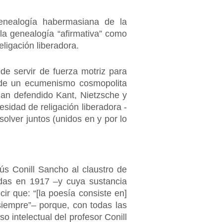
genealogía habermasiana de la
, la genealogía “afirmativa” como
eligación liberadora.
ede servir de fuerza motriz para
r de un ecumenismo cosmopolita
han defendido Kant, Nietzsche y
sidad de religación liberadora -
olver juntos (unidos en y por lo
ús Conill Sancho al claustro de
das en 1917 –y cuya sustancia
r que: “[la poesía consiste en]
siempre”– porque, con todas las
 intelectual del profesor Conill