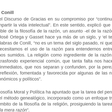
 Conill
 el Discurso de Gracias en su compromiso por “continua
artir la vida intelectual”. En este sentido, explicó que “
ble de la filosofía de la razón, un asunto -el de la raz
José Ortega y Gasset hace ya más de un siglo, y ‘el te
bras de Conill, “no es un tema del siglo pasado, ni qu
necesitamos el uso de la razón para entendernos entr
os sumidos. La religión como ingrediente de la razón 
asfondo experiencial común, que tanta falta nos hac
 inmediatos, que nos separan y confunden, por la pere
irreflexión, fomentada y favorecida por algunas de las 
nómicos y políticos”.
ilosofía Moral y Política ha apuntado que la tarea del p
el método genealógico, incorporado como un enfoque tra
mbito de la filosofía de la religión, prosiguiendo la ta
 la mera razón
”
.