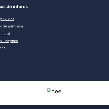
es de interés
y ayudas
o de admisión
acional
os Mayores
teca