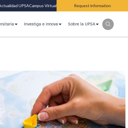
Actualidad UPSA
Campus Virtual
Request information
rsitaria
Investiga e innova
Sobre la UPSA