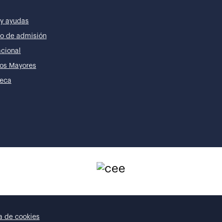
y ayudas
o de admisión
acional
os Mayores
teca
ca de cookies