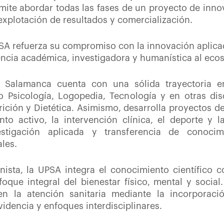
rmite abordar todas las fases de un proyecto de inn
 explotación de resultados y comercialización.
SA refuerza su compromiso con la innovación aplica
encia académica, investigadora y humanística al ecos
e Salamanca cuenta con una sólida trayectoria e
Psicología, Logopedia, Tecnología y en otras disc
rición y Dietética. Asimismo, desarrolla proyectos d
nto activo, la intervención clínica, el deporte y l
stigación aplicada y transferencia de conoci
ales.
sta, la UPSA integra el conocimiento científico c
ue integral del bienestar físico, mental y social.
n la atención sanitaria mediante la incorporació
idencia y enfoques interdisciplinares.