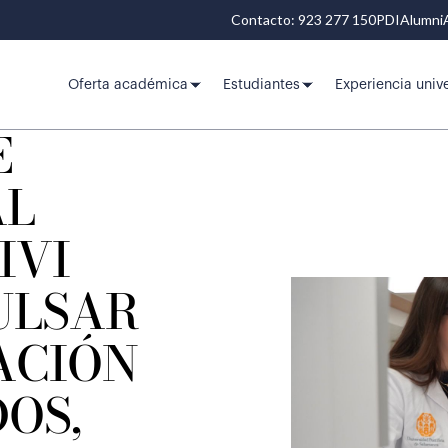
Contacto: 923 277 150
PDI
Alumni
Oferta académica
Estudiantes
Experiencia unive
E
AL
IVI
ULSAR
ACIÓN
OS,