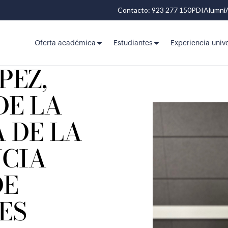
Contacto: 923 277 150
PDI
Alumni
Oferta académica
Estudiantes
Experiencia unive
PEZ,
DE LA
 DE LA
CIA
DE
ES