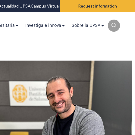
Actualidad UPSA
Campus Virtual
Request information
rsitaria
Investiga e innova
Sobre la UPSA