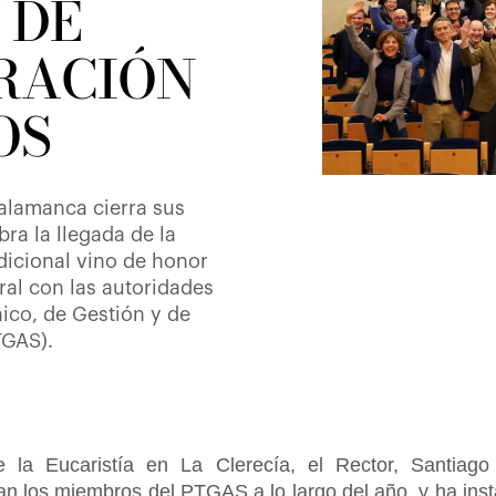
 DE
RACIÓN
OS
Salamanca cierra sus
ra la llegada de la
dicional vino de honor
al con las autoridades
ico, de Gestión y de
TGAS).
 la Eucaristía en La Clerecía, el Rector, Santiag
zan los miembros del PTGAS a lo largo del año, y ha ins