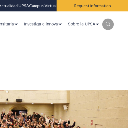
Actualidad UPSA
Campus Virtual
Request information
rsitaria
Investiga e innova
Sobre la UPSA