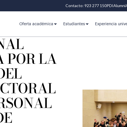
Contacto: 923 277 150
PDI
Alumni
Oferta académica
Estudiantes
Experiencia unive
NAL
A POR LA
DEL
ECTORAL
ERSONAL
DE