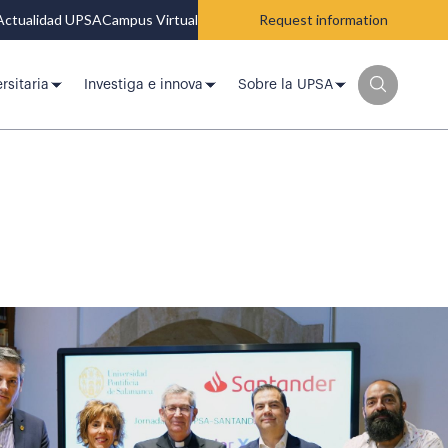
Actualidad UPSA
Campus Virtual
Request information
rsitaria
Investiga e innova
Sobre la UPSA