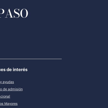
 PASO
es de interés
y ayudas
o de admisión
acional
os Mayores