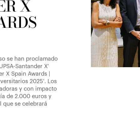
ER X
ARDS
iso se han proclamado
‘UPSA-Santander X’
er X Spain Awards |
ersitarios 2025'. Los
ovadoras y con impacto
tía de 2.000 euros y
l que se celebrará