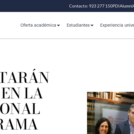
Contacto: 923 277 150
PDI
Alumni
Oferta académica
Estudiantes
Experiencia unive
NTARÁN
 EN LA
IONAL
RAMA